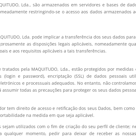
AQUITUDO, Lda., são armazenados em servidores e bases de d
 nomeadamente restringindo-se o acesso aos dados armazenados a
o
QUITUDO, Lda. pode implicar a transferência dos seus dados para 
gorosamente as disposições legais aplicáveis, nomeadamente qua
is e aos requisitos aplicáveis a tais transferências.
 e tratados pela MAQUITUDO, Lda., estão protegidos por medida
os (login e password), encriptação (SSL) de dados pessoais ut
letrónicos e processuais adequados. No entanto, não controlamos 
á assumir todas as precauções para proteger os seus dados pessoais
dor tem direito de acesso e retificação dos seus Dados, bem como o
portabilidade na medida em que seja aplicável.
ejam utilizados com o fim de criação do seu perfil de cliente; n
, a qualquer momento, pedir para deixar de receber as nossa