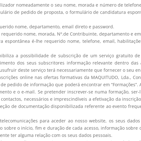
ilizador nomeadamente o seu nome, morada e número de telefone,
mulário de pedido de proposta, o formulário de candidatura espo
 requerido nome, departamento, email direto e password.
e requerido nome, morada, Nº.de Contribuinte, departamento e ema
 espontânea é-lhe requerido nome, telefone, email, habilitações 
biliza a possibilidade de subscrição de um serviço gratuito de
ecimento dos seus subscritores informação relevante dentro das 
sufruir deste serviço terá necessariamente que fornecer o seu en
nscrições online nas ofertas formativas da MAQUITUDO, Lda., Co
io de pedido de informação que poderá encontrar em “Formações”. A
nto e o e-mail. Se pretender inscrever-se numa formação, ser-lh
 e contactos, necessários e imprescindíveis a efetivação da inscriçã
eção de documentação disponibilizada referente ao evento freque
e telecomunicações para aceder ao nosso website, os seus dados
ção sobre o início, fim e duração de cada acesso, informação sobre
nte ter alguma relação com os seus dados pessoais.