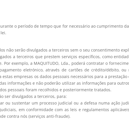
ante o período de tempo que for necessário ao cumprimento das 
lei.
dos não serão divulgados a terceiros sem o seu consentimento explí
gados a terceiros que prestem serviços específicos, como entid
ade. Por exemplo, a MAQUITUDO, Lda., poderá contratar o fornecime
 pagamento eletrónico, através de cartões de crédito/débito, ou
 a estas empresas os dados pessoais necessários para a prestação
das informações e não poderão utilizar as informações para outros
ados pessoais foram recolhidos e posteriormente tratados.
o ser divulgados a terceiros, para:
urar ou sustentar um processo judicial ou a defesa numa ação ju
 judiciais, em conformidade com as leis e regulamentos aplicáve
de contra nós (serviços anti-fraude).