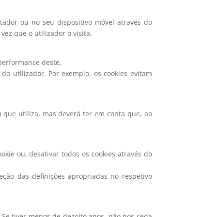
utador ou no seu dispositivo móvel através do
ez que o utilizador o visita.
 performance deste.
do utilizador. Por exemplo, os cookies evitam
) que utiliza, mas deverá ter em conta que, ao
kie ou, desativar todos os cookies através do
eção das definições apropriadas no respetivo
 Se tiver menos de dezoito anos, não nos ceda