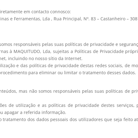
diretamente em contacto connosco:
s e Ferramentas, Lda , Rua Principal, Nº. 83 – Castanheiro – 3081
 somos responsáveis pelas suas políticas de privacidade e segura
rnas à MAQUITUDO, Lda, sujeitas a Políticas de Privacidade própr
net, incluindo no nosso sítio da Internet.
ização e das políticas de privacidade destas redes sociais, de m
procedimento para eliminar ou limitar o tratamento desses dados.
onteúdos, mas não somos responsáveis pelas suas políticas de p
s de utilização e as políticas de privacidade destes serviços,
u apagar a referida informação.
tratamento dos dados pessoais dos utilizadores que seja feito atr