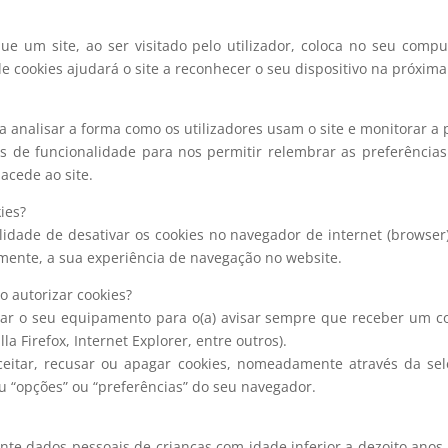
ue um site, ao ser visitado pelo utilizador, coloca no seu comp
 cookies ajudará o site a reconhecer o seu dispositivo na próxima v
ra analisar a forma como os utilizadores usam o site e monitorar a
es de funcionalidade para nos permitir relembrar as preferências 
acede ao site.
ies?
ilidade de desativar os cookies no navegador de internet (browser
almente, a sua experiência de navegação no website.
 autorizar cookies?
rar o seu equipamento para o(a) avisar sempre que receber um coo
 Firefox, Internet Explorer, entre outros).
eitar, recusar ou apagar cookies, nomeadamente através da sel
u “opções” ou “preferências” do seu navegador.
 dados pessoais de crianças com idade inferior a dezoito anos.