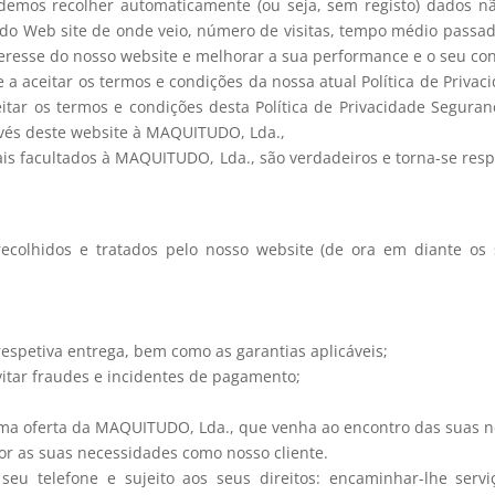
emos recolher automaticamente (ou seja, sem registo) dados não
 do Web site de onde veio, número de visitas, tempo médio passado
nteresse do nosso website e melhorar a sua performance e o seu co
e a aceitar os termos e condições da nossa atual Política de Priva
eitar os termos e condições desta Política de Privacidade Segur
avés deste website à MAQUITUDO, Lda.,
oais facultados à MAQUITUDO, Lda., são verdadeiros e torna-se res
ecolhidos e tratados pelo nosso website (de ora em diante os 
espetiva entrega, bem como as garantias aplicáveis;
vitar fraudes e incidentes de pagamento;
uma oferta da MAQUITUDO, Lda., que venha ao encontro das suas 
or as suas necessidades como nosso cliente.
o seu telefone e sujeito aos seus direitos: encaminhar-lhe serv