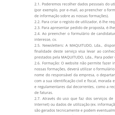
2.1. Poderemos recolher dados pessoais do ut
(por exemplo, por e-mail, ao preencher o for
de informação sobre as nossas formações).
2.2. Para criar o registo de utilizador, é-lhe
2.3. Para apresentar pedido de proposta, é-lh
2.4. Ao preencher o formulário de candidatura
interesse, cv.
2.5. Newsletters: A MAQUITUDO, Lda., disponi
finalidade deste serviço visa levar ao conh
prestados pela MAQUITUDO, Lda., Para poder u
2.6. Formação: O website não permite fazer i
nossas formações, deverá utilizar o formulár
nome do responsável da empresa, o departame
com a sua identificação civil e fiscal, morada
e regulamentares daí decorrentes, como a rec
de faturas.
2.7. Através do uso que faz dos serviços d
Internet) ou dados de utilização (ex. informa
são gerados tecnicamente e podem eventualme